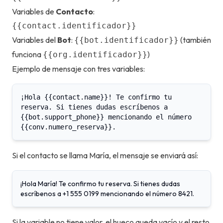
Variables de
Contacto
:
{{contact.identificador}}
Variables del
Bot
:
(también
{{bot.identificador}}
funciona
)
{{org.identificador}}
Ejemplo de mensaje con tres variables:
¡Hola
{{contact.name}}
! Te confirmo tu
reserva. Si tienes dudas escríbenos a
{{bot.support_phone}}
mencionando el número
{{conv.numero_reserva}}
.
Si el contacto se llama María, el mensaje se enviará así:
¡Hola María! Te confirmo tu reserva. Si tienes dudas
escríbenos a +1 555 0199 mencionando el número 8421.
Si la variable no tiene valor, el hueco queda vacío y el resto