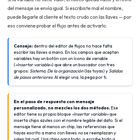
del mensaje se envía igual. Si escribiste mal el nombre,
puede llegarle al cliente el texto crudo con las llaves — por
eso conviene probar el flujo antes de activarlo.
Consejo:
dentro del editor de flujos no hace falta
escribir las llaves a mano. En los campos que aceptan
variables hay un botón con un ícono de variable
(
«Insertar variable»
) que abre un buscador con tres
grupos:
Sistema
,
De la organización
(las tuyas) y
Salidas
de pasos anteriores
. Al elegir una, la pega por ti.
En el paso de respuesta con mensaje
personalizado, no mezcles los dos métodos.
Ese
editor tiene su propio bloque
«Insertar variable»
que
inserta chips azules con el nombre legible del dato. Si el
mensaje tiene al menos un chip, las referencias que
hayas escrito a mano con llaves
no
se reemplazan y
salen tal cual. Usa chips para todo, o escribe todo a