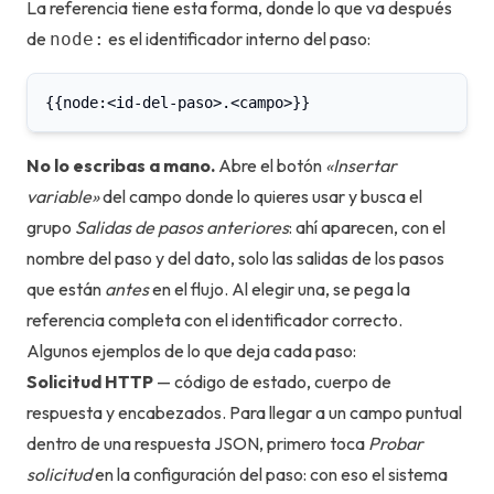
La referencia tiene esta forma, donde lo que va después
de
es el identificador interno del paso:
node:
{{node:<id-del-paso>.<campo>}}
No lo escribas a mano.
Abre el botón
«Insertar
variable»
del campo donde lo quieres usar y busca el
grupo
Salidas de pasos anteriores
: ahí aparecen, con el
nombre del paso y del dato, solo las salidas de los pasos
que están
antes
en el flujo. Al elegir una, se pega la
referencia completa con el identificador correcto.
Algunos ejemplos de lo que deja cada paso:
Solicitud HTTP
— código de estado, cuerpo de
respuesta y encabezados. Para llegar a un campo puntual
dentro de una respuesta JSON, primero toca
Probar
solicitud
en la configuración del paso: con eso el sistema